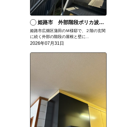
姫路市 外部階段ポリカ波板張替工事
姫路市広畑区蒲田のＭ様邸で、２階の玄関
に続く外部の階段の屋根と壁に...
2026年07月31日