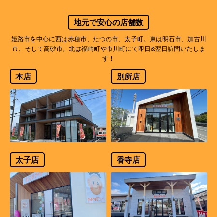
地元で安心の店舗数
姫路市を中心に西は赤穂市、たつの市、太子町。東は明石市、加古川
市、そして高砂市。北は福崎町や市川町にて即日&翌日訪問いたしま
す！
本店
別所店
太子店
香寺店