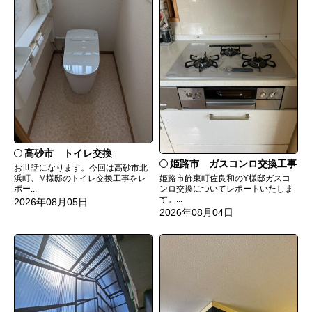
高砂市 トイレ交換
姫路市 ガスコンロ交換工事
お世話になります。今回は高砂市北
姫路市飾東町佐良和のY様邸ガスコ
浜町、M様邸のトイレ交換工事をレ
ンロ交換についてレポートいたしま
ポー...
す。...
2026年08月05日
2026年08月04日