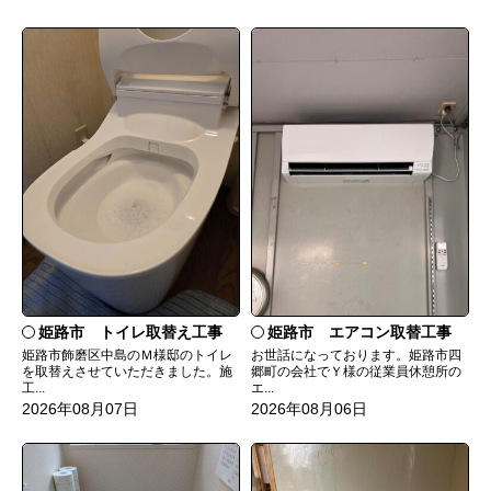
姫路市 トイレ取替え工事
姫路市 エアコン取替工事
姫路市飾磨区中島のＭ様邸のトイレ
お世話になっております。姫路市四
を取替えさせていただきました。施
郷町の会社でＹ様の従業員休憩所の
工...
エ...
2026年08月07日
2026年08月06日