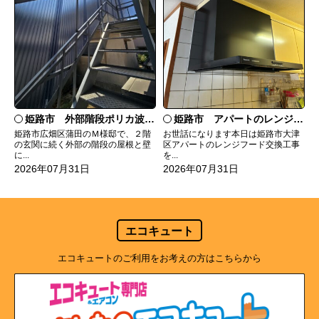
姫路市 外部階段ポリカ波板張替工事
姫路市 アパートのレンジフード交換
姫路市広畑区蒲田のＭ様邸で、２階
お世話になります本日は姫路市大津
の玄関に続く外部の階段の屋根と壁
区アパートのレンジフード交換工事
に...
を...
2026年07月31日
2026年07月31日
エコキュート
エコキュートのご利用をお考えの方はこちらから