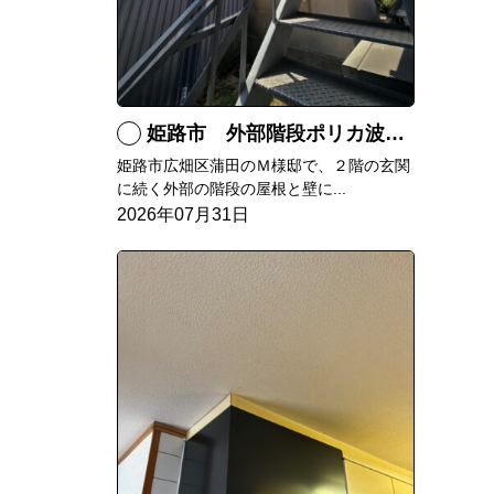
姫路市 外部階段ポリカ波板張替工事
姫路市広畑区蒲田のＭ様邸で、２階の玄関
に続く外部の階段の屋根と壁に...
2026年07月31日