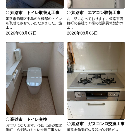
姫路市 トイレ取替え工事
姫路市 エアコン取替工事
姫路市飾磨区中島のＭ様邸のトイレ
お世話になっております。姫路市四
を取替えさせていただきました。施
郷町の会社でＹ様の従業員休憩所の
工...
エ...
2026年08月07日
2026年08月06日
高砂市 トイレ交換
姫路市 ガスコンロ交換工事
お世話になります。今回は高砂市北
姫路市飾東町佐良和のY様邸ガスコ
浜町、M様邸のトイレ交換工事をレ