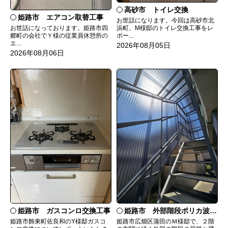
高砂市 トイレ交換
姫路市 エアコン取替工事
お世話になります。今回は高砂市北
お世話になっております。姫路市四
浜町、M様邸のトイレ交換工事をレ
郷町の会社でＹ様の従業員休憩所の
ポー...
エ...
2026年08月05日
2026年08月06日
姫路市 ガスコンロ交換工事
姫路市 外部階段ポリカ波板張替工事
姫路市飾東町佐良和のY様邸ガスコ
姫路市広畑区蒲田のＭ様邸で、２階