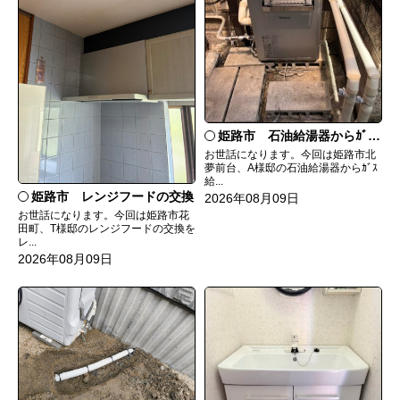
姫路市 石油給湯器からｶﾞｽ給湯器へ取替
お世話になります。今回は姫路市北
夢前台、A様邸の石油給湯器からｶﾞｽ
給...
姫路市 レンジフードの交換
2026年08月09日
お世話になります。今回は姫路市花
田町、T様邸のレンジフードの交換を
レ...
2026年08月09日