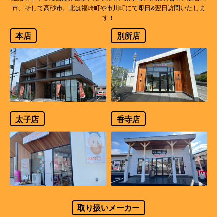
市、そして高砂市。北は福崎町や市川町にて即日&翌日訪問いたしま
す！
本店
別所店
太子店
香寺店
取り扱いメーカー