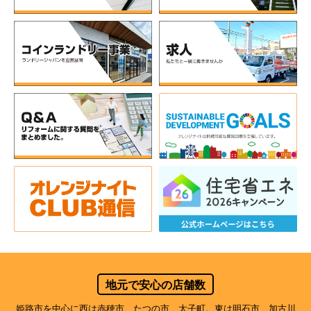
地元で安心の店舗数
姫路市を中心に西は赤穂市、たつの市、太子町。東は明石市、加古川