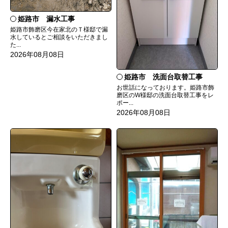
姫路市 漏水工事
姫路市飾磨区今在家北のＴ様邸で漏
水しているとご相談をいただきまし
た...
2026年08月08日
姫路市 洗面台取替工事
お世話になっております。姫路市飾
磨区のW様邸の洗面台取替工事をレ
ポー...
2026年08月08日