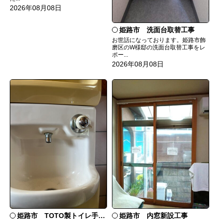
2026年08月08日
姫路市 洗面台取替工事
お世話になっております。姫路市飾
磨区のW様邸の洗面台取替工事をレ
ポー...
2026年08月08日
姫路市 TOTO製トイレ手洗いの水漏れ修理
姫路市 内窓新設工事