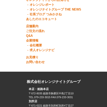
オレンジナイトからのお知らせ
オレンジレポート
オレンジナイトグループ THE NEWS
社長ブログ つみかさね
あしたのエコキュート
店舗案内
ご注文の流れ
Q&A
企業情報
会社概要
求人オレンジナビ
お見積り
お問い合わせ
株式会社オレンジナイトグループ
本店・姫路本店
〒672-8035 姫路市飾磨区中島2丁目10
TEL.079-233-3015 FAX.079-233-3031
別所店
〒671-0221 姫路市別所町別所4丁目27