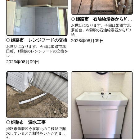
姫路市 石油給湯器からｶﾞｽ給湯器へ取替
お世話になります。今回は姫路市北
夢前台、A様邸の石油給湯器からｶﾞｽ
給...
姫路市 レンジフードの交換
2026年08月09日
お世話になります。今回は姫路市花
田町、T様邸のレンジフードの交換を
レ...
2026年08月09日
姫路市 漏水工事
姫路市飾磨区今在家北のＴ様邸で漏
水しているとご相談をいただきまし
た...