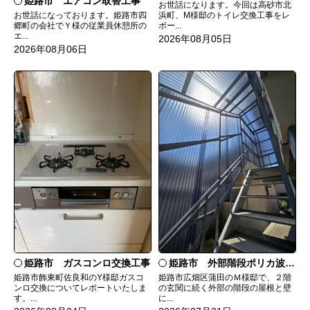
姫路市 エアコン取替工事
お世話になります。今回は高砂市北
お世話になっております。姫路市四
浜町、M様邸のトイレ交換工事をレ
郷町の会社でＹ様の従業員休憩所の
ポー...
エ...
2026年08月05日
2026年08月06日
姫路市 ガスコンロ交換工事
姫路市 外部階段ポリカ波板張替工事
姫路市飾東町佐良和のY様邸ガスコ
姫路市広畑区蒲田のＭ様邸で、２階
ンロ交換についてレポートいたしま
の玄関に続く外部の階段の屋根と壁
す。...
に...