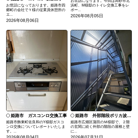
お世話になります。今回は高砂市北
お世話になっております。姫路市四
浜町、M様邸のトイレ交換工事をレ
郷町の会社でＹ様の従業員休憩所の
ポー...
エ...
2026年08月05日
2026年08月06日
姫路市 ガスコンロ交換工事
姫路市 外部階段ポリカ波板張替工事
姫路市飾東町佐良和のY様邸ガスコ
姫路市広畑区蒲田のＭ様邸で、２階
ンロ交換についてレポートいたしま
の玄関に続く外部の階段の屋根と壁
す。...
に...
2026年08月04日
2026年07月31日