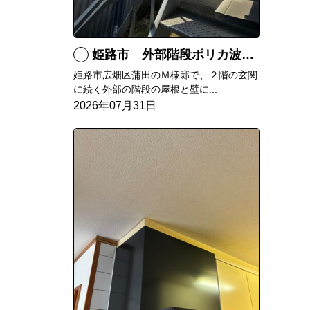
姫路市 外部階段ポリカ波板張替工事
姫路市広畑区蒲田のＭ様邸で、２階の玄関
に続く外部の階段の屋根と壁に...
2026年07月31日