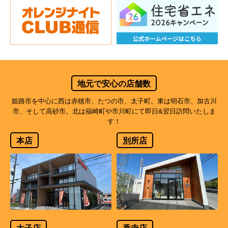
地元で安心の店舗数
姫路市を中心に西は赤穂市、たつの市、太子町。東は明石市、加古川
市、そして高砂市。北は福崎町や市川町にて即日&翌日訪問いたしま
す！
本店
別所店
太子店
香寺店