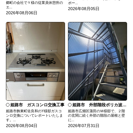
郷町の会社でＹ様の従業員休憩所の
ポー...
エ...
2026年08月05日
2026年08月06日
姫路市 ガスコンロ交換工事
姫路市 外部階段ポリカ波板張替工事
姫路市飾東町佐良和のY様邸ガスコ
姫路市広畑区蒲田のＭ様邸で、２階
ンロ交換についてレポートいたしま
の玄関に続く外部の階段の屋根と壁
す。...
に...
2026年08月04日
2026年07月31日