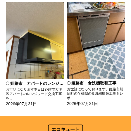
姫路市 食洗機取替工事
姫路市 アパートのレンジフード交換
お世話になっております。姫路市別
お世話になります本日は姫路市大津
所町のＹ様邸の食洗機取替工事をレ
区アパートのレンジフード交換工事
ポ...
を...
2026年07月31日
2026年07月31日
エコキュート