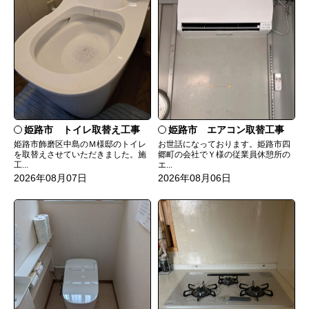
姫路市 トイレ取替え工事
姫路市 エアコン取替工事
姫路市飾磨区中島のＭ様邸のトイレ
お世話になっております。姫路市四
を取替えさせていただきました。施
郷町の会社でＹ様の従業員休憩所の
工...
エ...
2026年08月07日
2026年08月06日