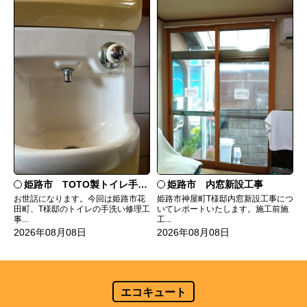
姫路市 TOTO製トイレ手洗いの水漏れ修理
姫路市 内窓新設工事
お世話になります。今回は姫路市花
姫路市神屋町T様邸内窓新設工事につ
田町、T様邸のトイレの手洗い修理工
いてレポートいたします。施工前施
事...
工...
2026年08月08日
2026年08月08日
エコキュート