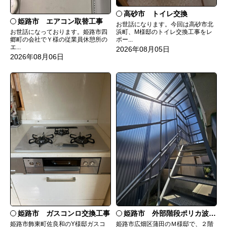
高砂市 トイレ交換
姫路市 エアコン取替工事
お世話になります。今回は高砂市北
お世話になっております。姫路市四
浜町、M様邸のトイレ交換工事をレ
郷町の会社でＹ様の従業員休憩所の
ポー...
エ...
2026年08月05日
2026年08月06日
姫路市 ガスコンロ交換工事
姫路市 外部階段ポリカ波板張替工事
姫路市飾東町佐良和のY様邸ガスコ
姫路市広畑区蒲田のＭ様邸で、２階