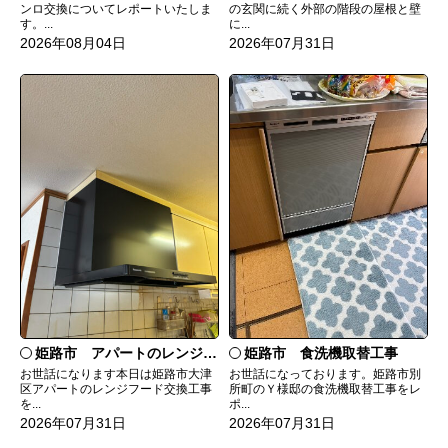
ンロ交換についてレポートいたしま
の玄関に続く外部の階段の屋根と壁
す。...
に...
2026年08月04日
2026年07月31日
姫路市 食洗機取替工事
姫路市 アパートのレンジフード交換
お世話になっております。姫路市別
お世話になります本日は姫路市大津
所町のＹ様邸の食洗機取替工事をレ
区アパートのレンジフード交換工事
ポ...
を...
2026年07月31日
2026年07月31日