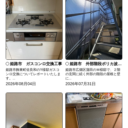
姫路市 ガスコンロ交換工事
姫路市 外部階段ポリカ波板張替工事
姫路市飾東町佐良和のY様邸ガスコ
姫路市広畑区蒲田のＭ様邸で、２階
ンロ交換についてレポートいたしま
の玄関に続く外部の階段の屋根と壁
す。...
に...
2026年08月04日
2026年07月31日