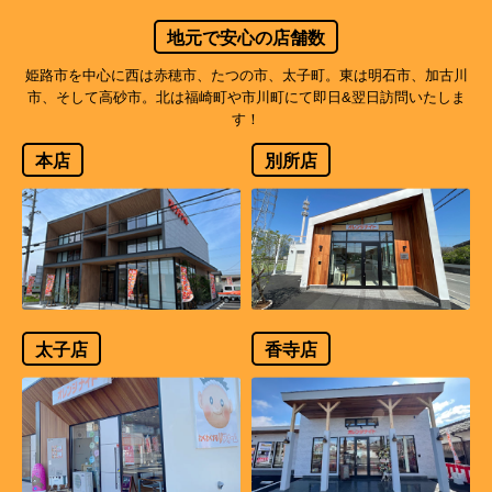
地元で安心の店舗数
姫路市を中心に西は赤穂市、たつの市、太子町。東は明石市、加古川
市、そして高砂市。北は福崎町や市川町にて即日&翌日訪問いたしま
す！
本店
別所店
太子店
香寺店