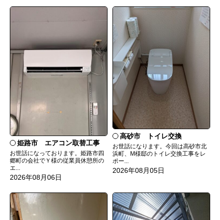
高砂市 トイレ交換
姫路市 エアコン取替工事
お世話になります。今回は高砂市北
お世話になっております。姫路市四
浜町、M様邸のトイレ交換工事をレ
郷町の会社でＹ様の従業員休憩所の
ポー...
エ...
2026年08月05日
2026年08月06日