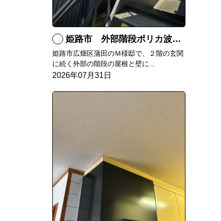
姫路市 外部階段ポリカ波板張替工事
姫路市広畑区蒲田のＭ様邸で、２階の玄関
に続く外部の階段の屋根と壁に...
2026年07月31日