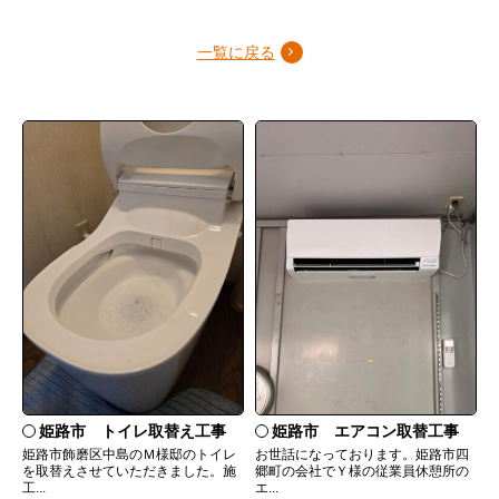
一覧に戻る
姫路市 トイレ取替え工事
姫路市 エアコン取替工事
姫路市飾磨区中島のＭ様邸のトイレ
お世話になっております。姫路市四
を取替えさせていただきました。施
郷町の会社でＹ様の従業員休憩所の
工...
エ...