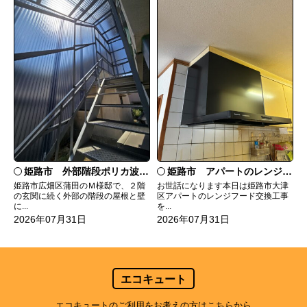
姫路市 外部階段ポリカ波板張替工事
姫路市 アパートのレンジフード交換
姫路市広畑区蒲田のＭ様邸で、２階
お世話になります本日は姫路市大津
の玄関に続く外部の階段の屋根と壁
区アパートのレンジフード交換工事
に...
を...
2026年07月31日
2026年07月31日
エコキュート
エコキュートのご利用をお考えの方はこちらから