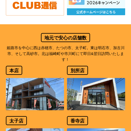
地元で安心の店舗数
姫路市を中心に西は赤穂市、たつの市、太子町。東は明石市、加古川
市、そして高砂市。北は福崎町や市川町にて即日&翌日訪問いたしま
す！
本店
別所店
太子店
香寺店