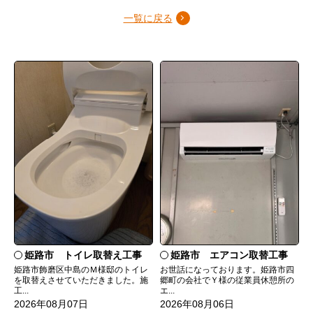
一覧に戻る
姫路市 トイレ取替え工事
姫路市 エアコン取替工事
姫路市飾磨区中島のＭ様邸のトイレ
お世話になっております。姫路市四
を取替えさせていただきました。施
郷町の会社でＹ様の従業員休憩所の
工...
エ...
2026年08月07日
2026年08月06日