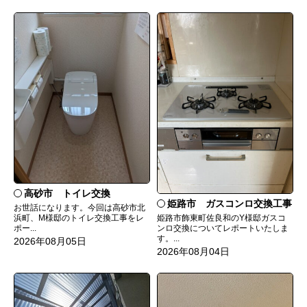
高砂市 トイレ交換
姫路市 ガスコンロ交換工事
お世話になります。今回は高砂市北
姫路市飾東町佐良和のY様邸ガスコ
浜町、M様邸のトイレ交換工事をレ
ンロ交換についてレポートいたしま
ポー...
す。...
2026年08月05日
2026年08月04日