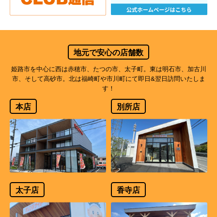
地元で安心の店舗数
姫路市を中心に西は赤穂市、たつの市、太子町。東は明石市、加古川
市、そして高砂市。北は福崎町や市川町にて即日&翌日訪問いたしま
す！
本店
別所店
太子店
香寺店