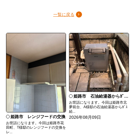
一覧に戻る
姫路市 石油給湯器からｶﾞｽ給湯器へ取替
お世話になります。今回は姫路市北
夢前台、A様邸の石油給湯器からｶﾞｽ
給...
姫路市 レンジフードの交換
2026年08月09日
お世話になります。今回は姫路市花
田町、T様邸のレンジフードの交換を
レ...