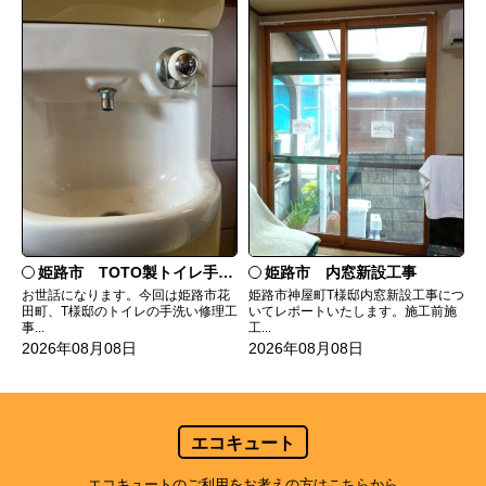
姫路市 TOTO製トイレ手洗いの水漏れ修理
姫路市 内窓新設工事
お世話になります。今回は姫路市花
姫路市神屋町T様邸内窓新設工事につ
田町、T様邸のトイレの手洗い修理工
いてレポートいたします。施工前施
事...
工...
2026年08月08日
2026年08月08日
エコキュート
エコキュートのご利用をお考えの方はこちらから