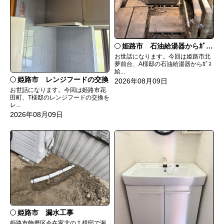
姫路市 石油給湯器からｶﾞｽ給湯器へ取替
お世話になります。今回は姫路市北
夢前台、A様邸の石油給湯器からｶﾞｽ
給...
姫路市 レンジフードの交換
2026年08月09日
お世話になります。今回は姫路市花
田町、T様邸のレンジフードの交換を
レ...
2026年08月09日
姫路市 漏水工事
姫路市飾磨区今在家北のＴ様邸で漏