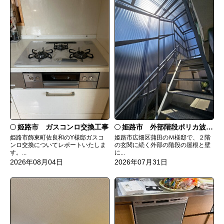
姫路市 ガスコンロ交換工事
姫路市 外部階段ポリカ波板張替工事
姫路市飾東町佐良和のY様邸ガスコ
姫路市広畑区蒲田のＭ様邸で、２階
ンロ交換についてレポートいたしま
の玄関に続く外部の階段の屋根と壁
す。...
に...
2026年08月04日
2026年07月31日