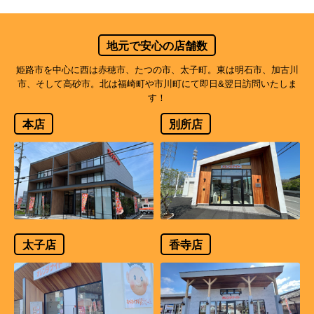
地元で安心の店舗数
姫路市を中心に西は赤穂市、たつの市、太子町。東は明石市、加古川
市、そして高砂市。北は福崎町や市川町にて即日&翌日訪問いたしま
す！
本店
別所店
太子店
香寺店