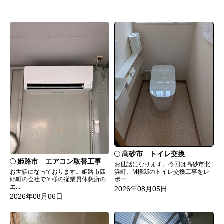
高砂市 トイレ交換
姫路市 エアコン取替工事
お世話になります。今回は高砂市北
お世話になっております。姫路市四
浜町、M様邸のトイレ交換工事をレ
郷町の会社でＹ様の従業員休憩所の
ポー...
エ...
2026年08月05日
2026年08月06日