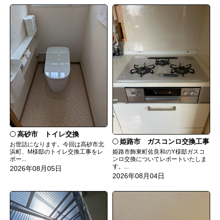
高砂市 トイレ交換
姫路市 ガスコンロ交換工事
お世話になります。今回は高砂市北
姫路市飾東町佐良和のY様邸ガスコ
浜町、M様邸のトイレ交換工事をレ
ンロ交換についてレポートいたしま
ポー...
す。...
2026年08月05日
2026年08月04日