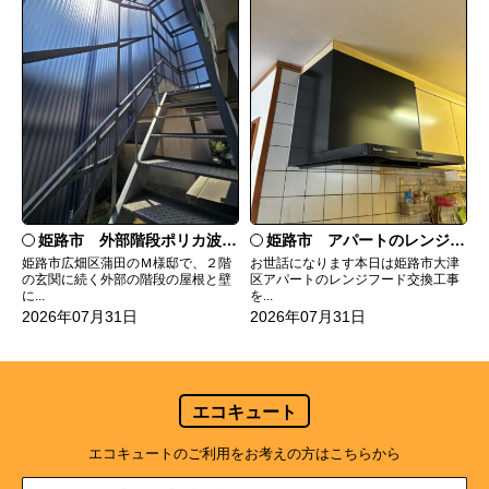
姫路市 外部階段ポリカ波板張替工事
姫路市 アパートのレンジフード交換
姫路市広畑区蒲田のＭ様邸で、２階
お世話になります本日は姫路市大津
の玄関に続く外部の階段の屋根と壁
区アパートのレンジフード交換工事
に...
を...
2026年07月31日
2026年07月31日
エコキュート
エコキュートのご利用をお考えの方はこちらから