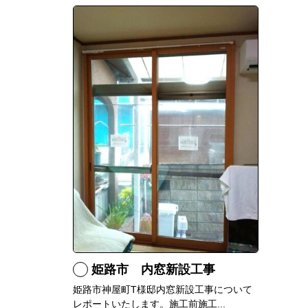
姫路市 内窓新設工事
姫路市神屋町T様邸内窓新設工事について
レポートいたします。施工前施工...