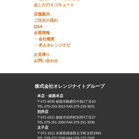
あしたのエコキュート
店舗案内
ご注文の流れ
Q&A
企業情報
会社概要
求人オレンジナビ
お見積り
お問い合わせ
株式会社オレンジナイトグループ
本店・姫路本店
〒672-8035 姫路市飾磨区中島2丁目10
TEL.079-233-3015 FAX.079-233-3031
別所店
〒671-0221 姫路市別所町別所4丁目27
TEL.079-251-2000 FAX.079-251-3030
太子店
〒671-1511 兵庫県揖保郡太子町太田1959
TEL.079-277-7200 FAX.079-277-7205