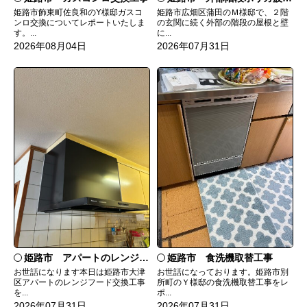
姫路市飾東町佐良和のY様邸ガスコ
姫路市広畑区蒲田のＭ様邸で、２階
ンロ交換についてレポートいたしま
の玄関に続く外部の階段の屋根と壁
す。...
に...
2026年08月04日
2026年07月31日
姫路市 食洗機取替工事
姫路市 アパートのレンジフード交換
お世話になっております。姫路市別
お世話になります本日は姫路市大津
所町のＹ様邸の食洗機取替工事をレ
区アパートのレンジフード交換工事
ポ...
を...
2026年07月31日
2026年07月31日