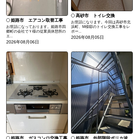
高砂市 トイレ交換
姫路市 エアコン取替工事
お世話になります。今回は高砂市北
お世話になっております。姫路市四
浜町、M様邸のトイレ交換工事をレ
郷町の会社でＹ様の従業員休憩所の
ポー...
エ...
2026年08月05日
2026年08月06日
姫路市 ガスコンロ交換工事
姫路市 外部階段ポリカ波板張替工事