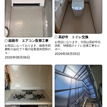
高砂市 トイレ交換
姫路市 エアコン取替工事
お世話になります。今回は高砂市北
お世話になっております。姫路市四
浜町、M様邸のトイレ交換工事をレ
郷町の会社でＹ様の従業員休憩所の
ポー...
エ...
2026年08月05日
2026年08月06日