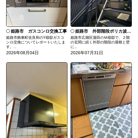
姫路市 ガスコンロ交換工事
姫路市 外部階段ポリカ波板張替工事
姫路市飾東町佐良和のY様邸ガスコ
姫路市広畑区蒲田のＭ様邸で、２階
ンロ交換についてレポートいたしま
の玄関に続く外部の階段の屋根と壁
す。...
に...
2026年08月04日
2026年07月31日