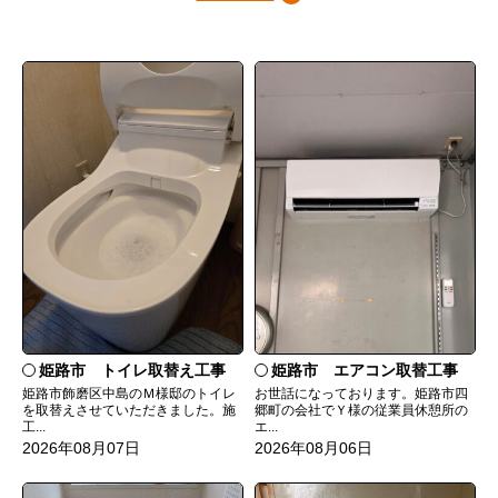
姫路市 トイレ取替え工事
姫路市 エアコン取替工事
姫路市飾磨区中島のＭ様邸のトイレ
お世話になっております。姫路市四
を取替えさせていただきました。施
郷町の会社でＹ様の従業員休憩所の
工...
エ...
2026年08月07日
2026年08月06日