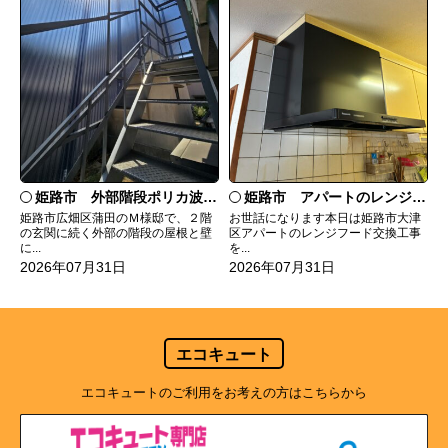
姫路市 外部階段ポリカ波板張替工事
姫路市 アパートのレンジフード交換
姫路市広畑区蒲田のＭ様邸で、２階
お世話になります本日は姫路市大津
の玄関に続く外部の階段の屋根と壁
区アパートのレンジフード交換工事
に...
を...
2026年07月31日
2026年07月31日
エコキュート
エコキュートのご利用をお考えの方はこちらから