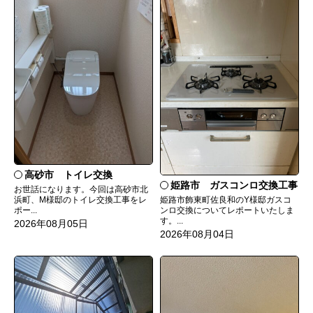
高砂市 トイレ交換
姫路市 ガスコンロ交換工事
お世話になります。今回は高砂市北
姫路市飾東町佐良和のY様邸ガスコ
浜町、M様邸のトイレ交換工事をレ
ンロ交換についてレポートいたしま
ポー...
す。...
2026年08月05日
2026年08月04日