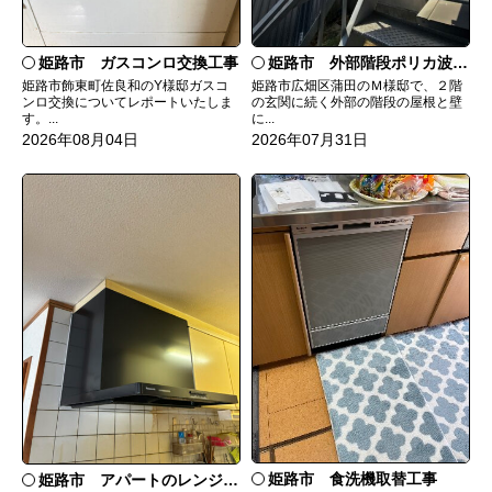
姫路市 ガスコンロ交換工事
姫路市 外部階段ポリカ波板張替工事
姫路市飾東町佐良和のY様邸ガスコ
姫路市広畑区蒲田のＭ様邸で、２階
ンロ交換についてレポートいたしま
の玄関に続く外部の階段の屋根と壁
す。...
に...
2026年08月04日
2026年07月31日
姫路市 食洗機取替工事
姫路市 アパートのレンジフード交換