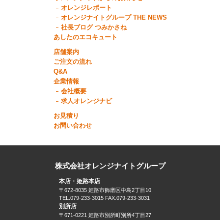
オレンジレポート
オレンジナイトグループ THE NEWS
社長ブログ つみかさね
あしたのエコキュート
店舗案内
ご注文の流れ
Q&A
企業情報
会社概要
求人オレンジナビ
お見積り
お問い合わせ
株式会社オレンジナイトグループ
本店・姫路本店
〒672-8035 姫路市飾磨区中島2丁目10
TEL.079-233-3015 FAX.079-233-3031
別所店
〒671-0221 姫路市別所町別所4丁目27