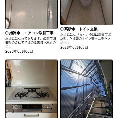
高砂市 トイレ交換
姫路市 エアコン取替工事
お世話になります。今回は高砂市北
お世話になっております。姫路市四
浜町、M様邸のトイレ交換工事をレ
郷町の会社でＹ様の従業員休憩所の
ポー...
エ...
2026年08月05日
2026年08月06日