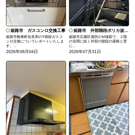
姫路市 ガスコンロ交換工事
姫路市 外部階段ポリカ波板張替工事
姫路市飾東町佐良和のY様邸ガスコ
姫路市広畑区蒲田のＭ様邸で、２階
ンロ交換についてレポートいたしま
の玄関に続く外部の階段の屋根と壁
す。...
に...
2026年08月04日
2026年07月31日