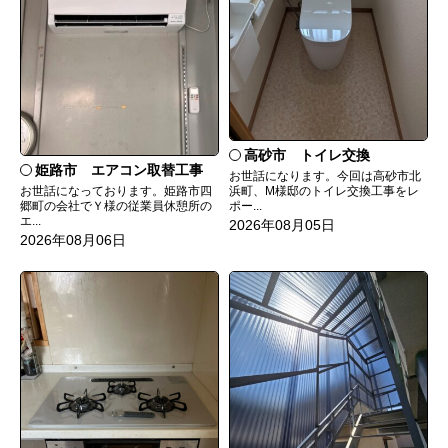
高砂市 トイレ交換
姫路市 エアコン取替工事
お世話になります。今回は高砂市北
お世話になっております。姫路市四
浜町、M様邸のトイレ交換工事をレ
郷町の会社でＹ様の従業員休憩所の
ポー...
エ...
2026年08月05日
2026年08月06日