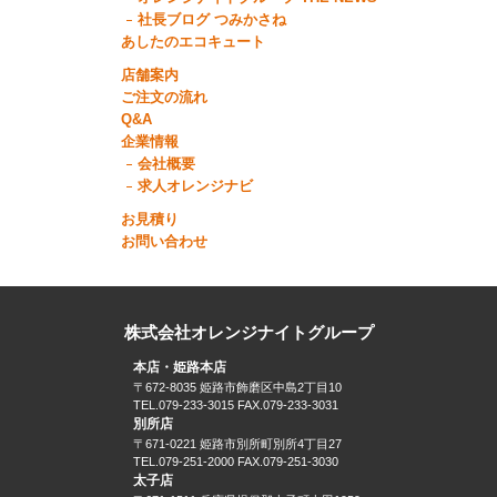
社長ブログ つみかさね
あしたのエコキュート
店舗案内
ご注文の流れ
Q&A
企業情報
会社概要
求人オレンジナビ
お見積り
お問い合わせ
株式会社オレンジナイトグループ
本店・姫路本店
〒672-8035 姫路市飾磨区中島2丁目10
TEL.079-233-3015 FAX.079-233-3031
別所店
〒671-0221 姫路市別所町別所4丁目27
TEL.079-251-2000 FAX.079-251-3030
太子店