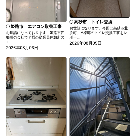
高砂市 トイレ交換
姫路市 エアコン取替工事
お世話になります。今回は高砂市北
お世話になっております。姫路市四
浜町、M様邸のトイレ交換工事をレ
郷町の会社でＹ様の従業員休憩所の
ポー...
エ...
2026年08月05日
2026年08月06日