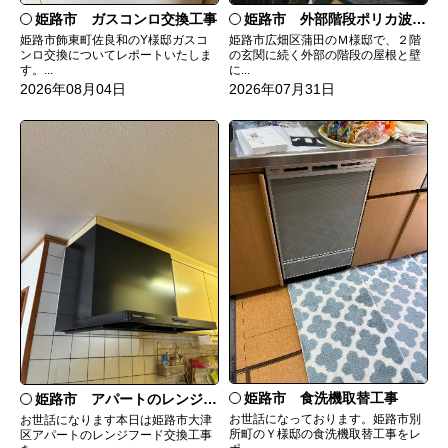
姫路市 ガスコンロ交換工事
姫路市 外部階段ポリカ波板張替工事
姫路市飾東町佐良和のY様邸ガスコ
姫路市広畑区蒲田のＭ様邸で、２階
ンロ交換についてレポートいたしま
の玄関に続く外部の階段の屋根と壁
す。...
に...
2026年08月04日
2026年07月31日
姫路市 食洗機取替工事
姫路市 アパートのレンジフード交換
お世話になっております。姫路市別
お世話になります本日は姫路市大津
所町のＹ様邸の食洗機取替工事をレ
区アパートのレンジフード交換工事