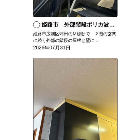
姫路市 外部階段ポリカ波板張替工事
姫路市広畑区蒲田のＭ様邸で、２階の玄関
に続く外部の階段の屋根と壁に...
2026年07月31日