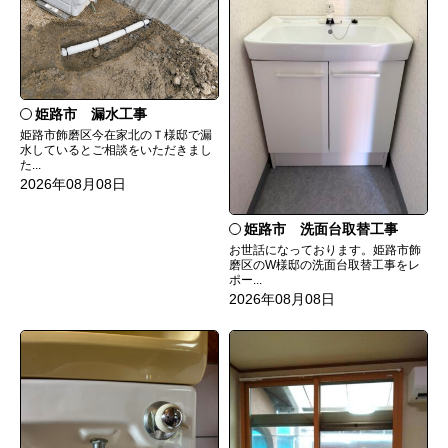
姫路市 漏水工事
姫路市飾磨区今在家北のＴ様邸で漏
水しているとご相談をいただきまし
た...
2026年08月08日
姫路市 洗面台取替工事
お世話になっております。姫路市飾
磨区のW様邸の洗面台取替工事をレ
ポー...
2026年08月08日