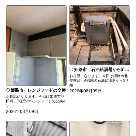
姫路市 石油給湯器からｶﾞｽ給湯器へ取替
お世話になります。今回は姫路市北
夢前台、A様邸の石油給湯器からｶﾞｽ
給...
姫路市 レンジフードの交換
2026年08月09日
お世話になります。今回は姫路市花
田町、T様邸のレンジフードの交換を
レ...
2026年08月09日