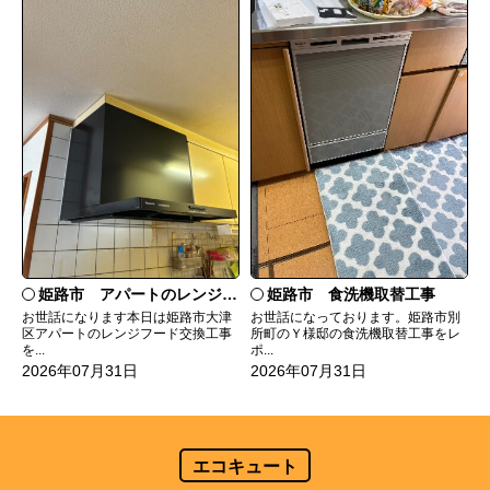
姫路市 食洗機取替工事
姫路市 アパートのレンジフード交換
お世話になっております。姫路市別
お世話になります本日は姫路市大津
所町のＹ様邸の食洗機取替工事をレ
区アパートのレンジフード交換工事
ポ...
を...
2026年07月31日
2026年07月31日
エコキュート