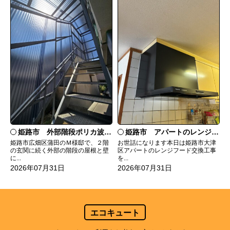
姫路市 外部階段ポリカ波板張替工事
姫路市 アパートのレンジフード交換
姫路市広畑区蒲田のＭ様邸で、２階
お世話になります本日は姫路市大津
の玄関に続く外部の階段の屋根と壁
区アパートのレンジフード交換工事
に...
を...
2026年07月31日
2026年07月31日
エコキュート