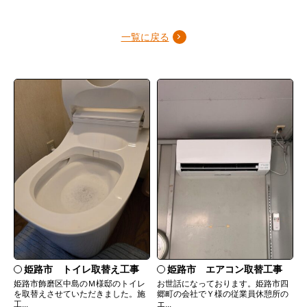
一覧に戻る
姫路市 トイレ取替え工事
姫路市 エアコン取替工事
姫路市飾磨区中島のＭ様邸のトイレ
お世話になっております。姫路市四
を取替えさせていただきました。施
郷町の会社でＹ様の従業員休憩所の
工...
エ...