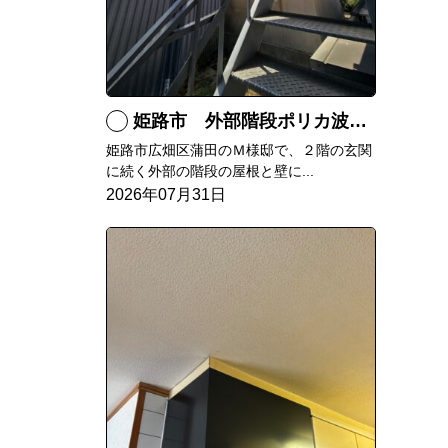
姫路市 外部階段ポリカ波板張替工事
姫路市広畑区蒲田のＭ様邸で、２階の玄関
に続く外部の階段の屋根と壁に...
2026年07月31日