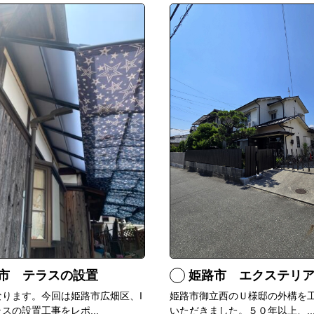
市 テラスの設置
姫路市 エクステリ
なります。今回は姫路市広畑区、I
姫路市御立西のＵ様邸の外構を
スの設置工事をレポ...
いただきました。５０年以上、..