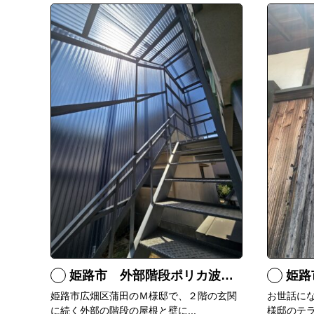
姫路市 外部階段ポリカ波板張替工事
姫路
姫路市広畑区蒲田のＭ様邸で、２階の玄関
お世話に
に続く外部の階段の屋根と壁に...
様邸のテラ