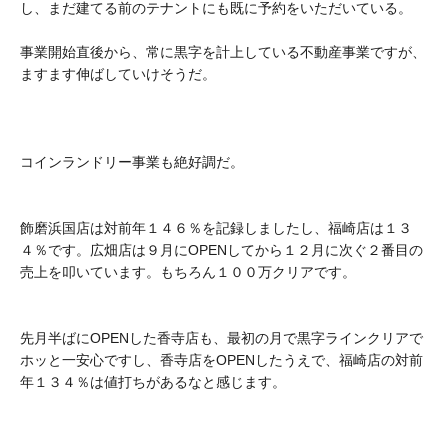
し、まだ建てる前のテナントにも既に予約をいただいている。
事業開始直後から、常に黒字を計上している不動産事業ですが、
ますます伸ばしていけそうだ。
コインランドリー事業も絶好調だ。
飾磨浜国店は対前年１４６％を記録しましたし、福崎店は１３
４％です。広畑店は９月にOPENしてから１２月に次ぐ２番目の
売上を叩いています。もちろん１００万クリアです。
先月半ばにOPENした香寺店も、最初の月で黒字ラインクリアで
ホッと一安心ですし、香寺店をOPENしたうえで、福崎店の対前
年１３４％は値打ちがあるなと感じます。