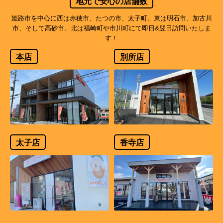
地元で安心の店舗数
姫路市を中心に西は赤穂市、たつの市、太子町。東は明石市、加古川
市、そして高砂市。北は福崎町や市川町にて即日&翌日訪問いたしま
す！
本店
別所店
太子店
香寺店