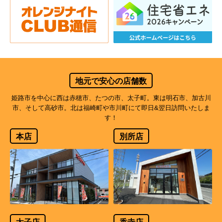
地元で安心の店舗数
姫路市を中心に西は赤穂市、たつの市、太子町。東は明石市、加古川
市、そして高砂市。北は福崎町や市川町にて即日&翌日訪問いたしま
す！
本店
別所店
太子店
香寺店