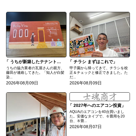
うちが新築したテナントでのご縁
チラシ まずはこれで
うちの協力業者の瓦屋さんの親方、
甲子園から帰ってきて、チラシを校
藤田が連絡してきた。「知人が白髪
正＆チェックと修正できました。た
染...
だ...
2026年08月09日
2026年08月09日
2027年へのエアコン投資
AQUAのエアコンを40台買いまし
た。安価なタイプで、６畳用を20
台、８畳...
2026年08月07日