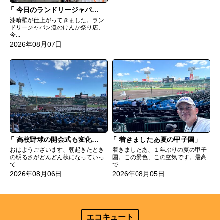
今日のランドリージャパン灘のけんか祭り店
漆喰壁が仕上がってきました。ラン
ドリージャパン灘のけんか祭り店、
今...
2026年08月07日
高校野球の開会式も変化してる
着きましたあ夏の甲子園
おはようございます、朝起きたとき
着きましたあ、１年ぶりの夏の甲子
の明るさがどんどん秋になっていっ
園。この景色、この空気です。最高
て...
で...
2026年08月06日
2026年08月05日
エコキュート