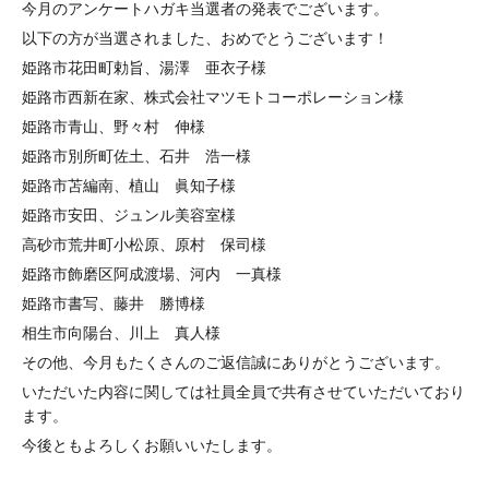
今月のアンケートハガキ当選者の発表でございます。
以下の方が当選されました、おめでとうございます！
姫路市花田町勅旨、湯澤 亜衣子様
姫路市西新在家、株式会社マツモトコーポレーション様
姫路市青山、野々村 伸様
姫路市別所町佐土、石井 浩一様
姫路市苫編南、植山 眞知子様
姫路市安田、ジュンル美容室様
高砂市荒井町小松原、原村 保司様
姫路市飾磨区阿成渡場、河内 一真様
姫路市書写、藤井 勝博様
相生市向陽台、川上 真人様
その他、今月もたくさんのご返信誠にありがとうございます。
いただいた内容に関しては社員全員で共有させていただいており
ます。
今後ともよろしくお願いいたします。