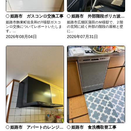
姫路市 ガスコンロ交換工事
姫路市 外部階段ポリカ波板張替工事
姫路市飾東町佐良和のY様邸ガスコ
姫路市広畑区蒲田のＭ様邸で、２階
ンロ交換についてレポートいたしま
の玄関に続く外部の階段の屋根と壁
す。...
に...
2026年08月04日
2026年07月31日
姫路市 食洗機取替工事
姫路市 アパートのレンジフード交換