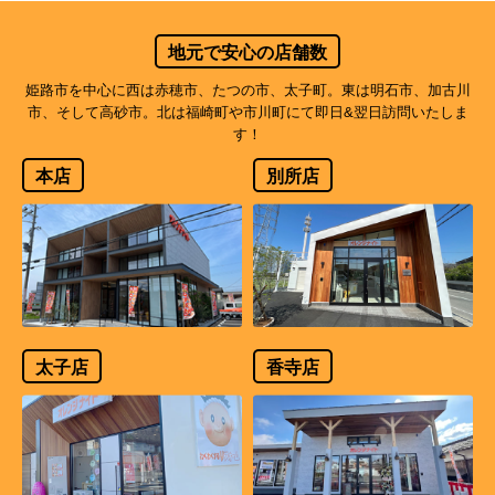
地元で安心の店舗数
姫路市を中心に西は赤穂市、たつの市、太子町。東は明石市、加古川
市、そして高砂市。北は福崎町や市川町にて即日&翌日訪問いたしま
す！
本店
別所店
太子店
香寺店