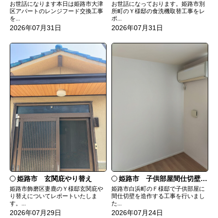
お世話になっております。姫路市別
お世話になります本日は姫路市大津
所町のＹ様邸の食洗機取替工事をレ
区アパートのレンジフード交換工事
ポ...
を...
2026年07月31日
2026年07月31日
姫路市 玄関庇やり替え
姫路市 子供部屋間仕切壁造作
姫路市飾磨区妻鹿のＹ様邸玄関庇や
姫路市白浜町のＦ様邸で子供部屋に
り替えについてレポートいたしま
間仕切壁を造作する工事を行いまし
す。...
た...
2026年07月29日
2026年07月24日