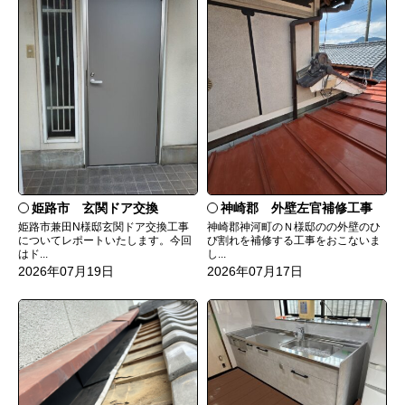
姫路市 玄関ドア交換
神崎郡 外壁左官補修工事
姫路市兼田N様邸玄関ドア交換工事
神崎郡神河町のＮ様邸のの外壁のひ
についてレポートいたします。今回
び割れを補修する工事をおこないま
はド...
し...
2026年07月19日
2026年07月17日