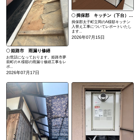
揖保郡 キッチン（下台）交換
揖保郡太子町立岡のA様邸キッチン
入替え工事についてレポートいたし
ます...
2026年07月15日
姫路市 雨漏り修繕
お世話になっております。姫路市夢
前町のＫ様邸の雨漏り修繕工事をレ
ポ...
2026年07月17日