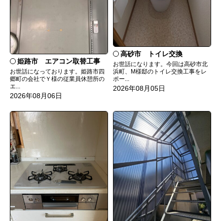
高砂市 トイレ交換
姫路市 エアコン取替工事
お世話になります。今回は高砂市北
お世話になっております。姫路市四
浜町、M様邸のトイレ交換工事をレ
郷町の会社でＹ様の従業員休憩所の
ポー...
エ...
2026年08月05日
2026年08月06日