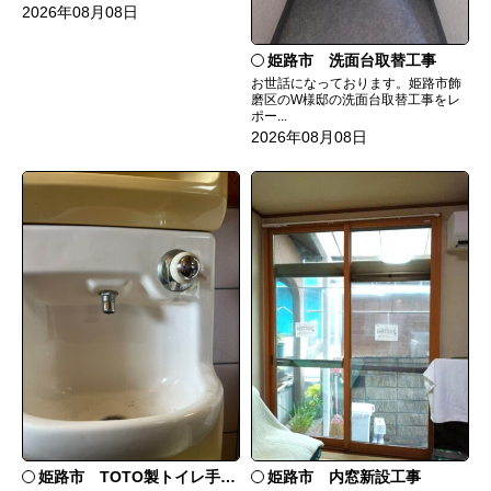
2026年08月08日
姫路市 洗面台取替工事
お世話になっております。姫路市飾
磨区のW様邸の洗面台取替工事をレ
ポー...
2026年08月08日
姫路市 TOTO製トイレ手洗いの水漏れ修理
姫路市 内窓新設工事