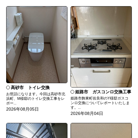
高砂市 トイレ交換
姫路市 ガスコンロ交換工事
お世話になります。今回は高砂市北
姫路市飾東町佐良和のY様邸ガスコ
浜町、M様邸のトイレ交換工事をレ
ンロ交換についてレポートいたしま
ポー...
す。...
2026年08月05日
2026年08月04日