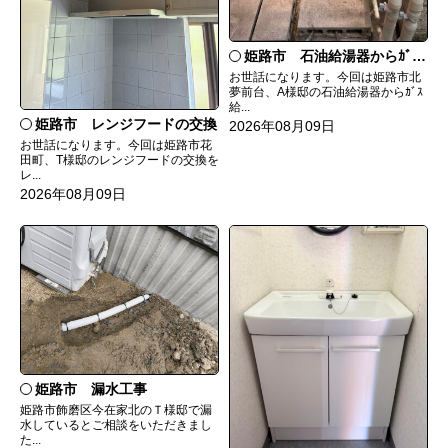
姫路市 石油給湯器からｶﾞｽ給湯器へ取替
お世話になります。今回は姫路市北
夢前台、A様邸の石油給湯器からｶﾞｽ
給...
姫路市 レンジフードの交換
2026年08月09日
お世話になります。今回は姫路市花
田町、T様邸のレンジフードの交換を
レ...
2026年08月09日
姫路市 漏水工事
姫路市飾磨区今在家北のＴ様邸で漏
水しているとご相談をいただきまし
た...