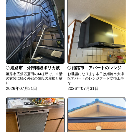
姫路市 外部階段ポリカ波板張替工事
姫路市 アパートのレンジフード交換
姫路市広畑区蒲田のＭ様邸で、２階
お世話になります本日は姫路市大津
の玄関に続く外部の階段の屋根と壁
区アパートのレンジフード交換工事
に...
を...
2026年07月31日
2026年07月31日