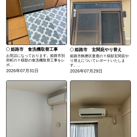
姫路市 食洗機取替工事
姫路市 玄関庇やり替え
お世話になっております。姫路市別
姫路市飾磨区妻鹿のＹ様邸玄関庇や
所町のＹ様邸の食洗機取替工事をレ
り替えについてレポートいたしま
ポ...
す。...
2026年07月31日
2026年07月29日