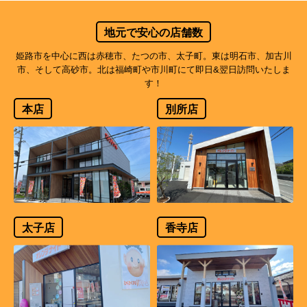
地元で安心の店舗数
姫路市を中心に西は赤穂市、たつの市、太子町。東は明石市、加古川
市、そして高砂市。北は福崎町や市川町にて即日&翌日訪問いたしま
す！
本店
別所店
太子店
香寺店