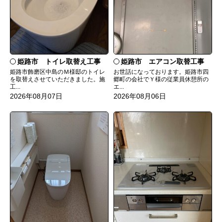
姫路市 トイレ取替え工事
姫路市 エアコン取替工事
姫路市飾磨区中島のＭ様邸のトイレ
お世話になっております。姫路市四
を取替えさせていただきました。施
郷町の会社でＹ様の従業員休憩所の
工...
エ...
2026年08月07日
2026年08月06日