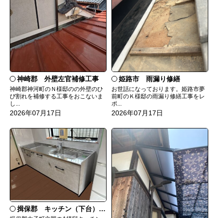
神崎郡 外壁左官補修工事
姫路市 雨漏り修繕
神崎郡神河町のＮ様邸のの外壁のひ
お世話になっております。姫路市夢
び割れを補修する工事をおこないま
前町のＫ様邸の雨漏り修繕工事をレ
し...
ポ...
2026年07月17日
2026年07月17日
揖保郡 キッチン（下台）交換