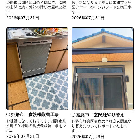
姫路市広畑区蒲田のＭ様邸で、２階
お世話になります本日は姫路市大津
の玄関に続く外部の階段の屋根と壁
区アパートのレンジフード交換工事
に...
を...
2026年07月31日
2026年07月31日
姫路市 食洗機取替工事
姫路市 玄関庇やり替え
お世話になっております。姫路市別
姫路市飾磨区妻鹿のＹ様邸玄関庇や
所町のＹ様邸の食洗機取替工事をレ
り替えについてレポートいたしま
ポ...
す。...
2026年07月31日
2026年07月29日