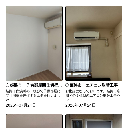
姫路市 子供部屋間仕切壁造作
姫路市 エアコン取替工事
姫路市白浜町のＦ様邸で子供部屋に
お世話になっております。姫路市広
間仕切壁を造作する工事を行いまし
畑区のＳ様邸のエアコン取替工事を
た...
レ...
2026年07月24日
2026年07月24日