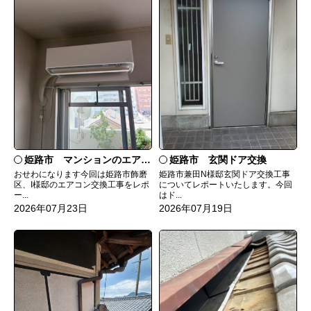
姫路市 マンションのエアコンをダイキンRXへ交換
姫路市 玄関ドア交換
おせわになります今回は姫路市飾磨
姫路市兼田N様邸玄関ドア交換工事
区、I様邸のエアコン交換工事をレポ
についてレポートいたします。今回
ー...
はド...
2026年07月23日
2026年07月19日