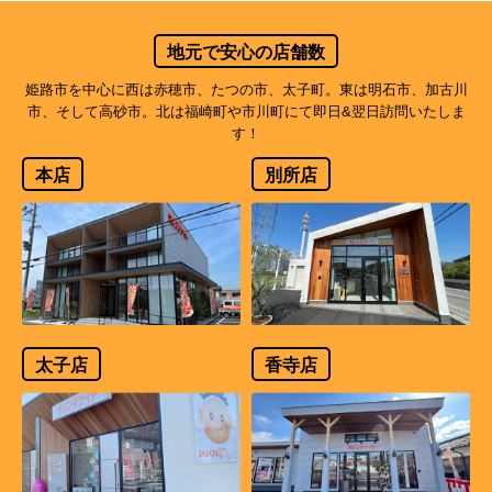
地元で安心の店舗数
姫路市を中心に西は赤穂市、たつの市、太子町。東は明石市、加古川
市、そして高砂市。北は福崎町や市川町にて即日&翌日訪問いたしま
す！
本店
別所店
太子店
香寺店