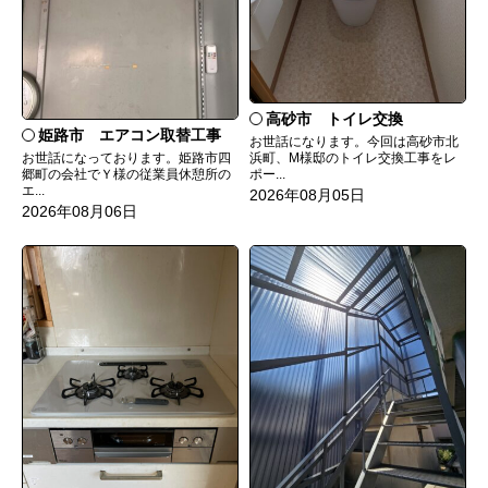
高砂市 トイレ交換
姫路市 エアコン取替工事
お世話になります。今回は高砂市北
お世話になっております。姫路市四
浜町、M様邸のトイレ交換工事をレ
郷町の会社でＹ様の従業員休憩所の
ポー...
エ...
2026年08月05日
2026年08月06日