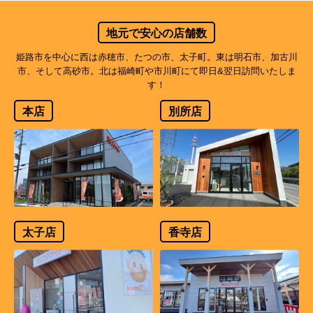
地元で安心の店舗数
姫路市を中心に西は赤穂市、たつの市、太子町。東は明石市、加古川
市、そして高砂市。北は福崎町や市川町にて即日&翌日訪問いたしま
す！
本店
別所店
太子店
香寺店