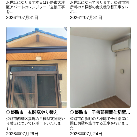
お世話になっております。姫路市別
お世話になります本日は姫路市大津
所町のＹ様邸の食洗機取替工事をレ
区アパートのレンジフード交換工事
ポ...
を...
2026年07月31日
2026年07月31日
姫路市 玄関庇やり替え
姫路市 子供部屋間仕切壁造作
姫路市飾磨区妻鹿のＹ様邸玄関庇や
姫路市白浜町のＦ様邸で子供部屋に
り替えについてレポートいたしま
間仕切壁を造作する工事を行いまし
す。...
た...
2026年07月29日
2026年07月24日