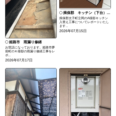
揖保郡 キッチン（下台）交換
揖保郡太子町立岡のA様邸キッチン
入替え工事についてレポートいたし
ます...
2026年07月15日
姫路市 雨漏り修繕
お世話になっております。姫路市夢
前町のＫ様邸の雨漏り修繕工事をレ
ポ...
2026年07月17日