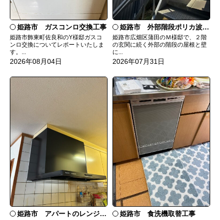
姫路市 ガスコンロ交換工事
姫路市 外部階段ポリカ波板張替工事
姫路市飾東町佐良和のY様邸ガスコ
姫路市広畑区蒲田のＭ様邸で、２階
ンロ交換についてレポートいたしま
の玄関に続く外部の階段の屋根と壁
す。...
に...
2026年08月04日
2026年07月31日
姫路市 食洗機取替工事
姫路市 アパートのレンジフード交換