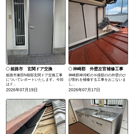
姫路市 玄関ドア交換
神崎郡 外壁左官補修工事
姫路市兼田N様邸玄関ドア交換工事
神崎郡神河町のＮ様邸のの外壁のひ
についてレポートいたします。今回
び割れを補修する工事をおこないま
はド...
し...
2026年07月19日
2026年07月17日