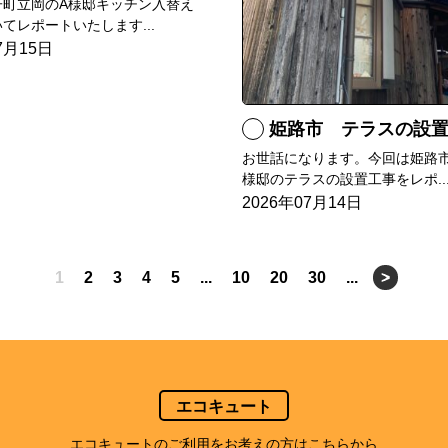
子町立岡のA様邸キッチン入替え
てレポートいたします...
7月15日
姫路市 テラスの設
お世話になります。今回は姫路市
様邸のテラスの設置工事をレポ..
2026年07月14日
1
2
3
4
5
...
10
20
30
...
>
エコキュート
エコキュートのご利用をお考えの方はこちらから