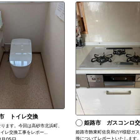
市 トイレ交換
姫路市 ガスコンロ
なります。今回は高砂市北浜町、
姫路市飾東町佐良和のY様邸ガス
イレ交換工事をレポー...
換についてレポートいたします。.
8月05日