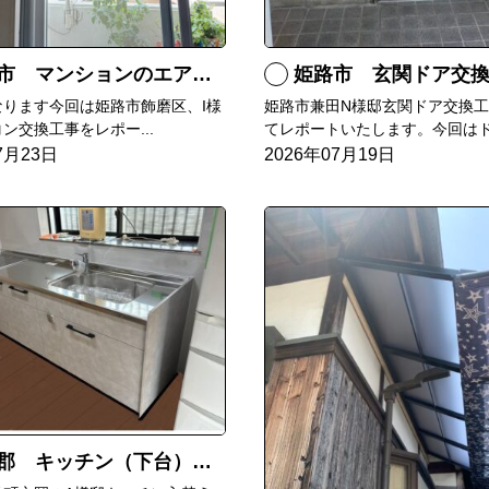
マンションのエアコンをダイキンRXへ交換
姫路市 玄関ドア交
なります今回は姫路市飾磨区、I様
姫路市兼田N様邸玄関ドア交換
ン交換工事をレポー...
てレポートいたします。今回はド.
7月23日
2026年07月19日
郡 キッチン（下台）交換