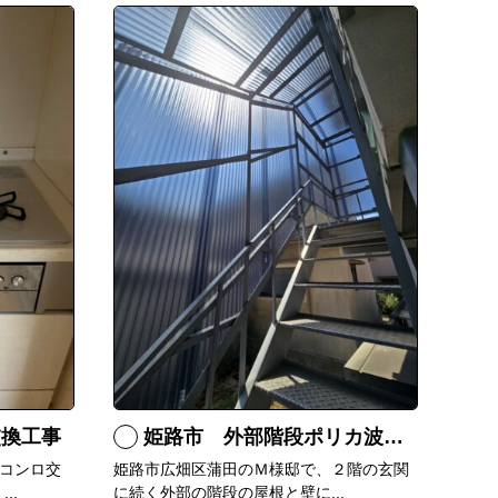
交換工事
姫路市 外部階段ポリカ波板張替工事
コンロ交
姫路市広畑区蒲田のＭ様邸で、２階の玄関
..
に続く外部の階段の屋根と壁に...