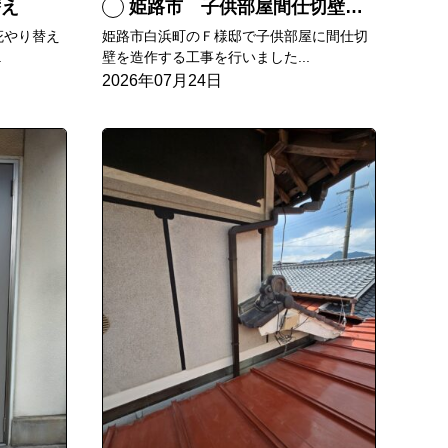
替え
姫路市 子供部屋間仕切壁造作
庇やり替え
姫路市白浜町のＦ様邸で子供部屋に間仕切
.
壁を造作する工事を行いました...
2026年07月24日