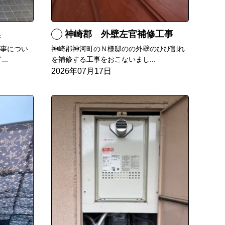
換
神崎郡 外壁左官補修工事
工事につい
神崎郡神河町のＮ様邸のの外壁のひび割れ
..
を補修する工事をおこないまし...
2026年07月17日