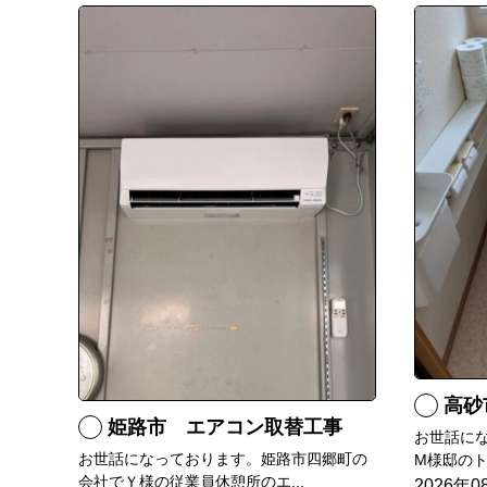
高砂
姫路市 エアコン取替工事
お世話に
お世話になっております。姫路市四郷町の
M様邸のト
会社でＹ様の従業員休憩所のエ...
2026年0