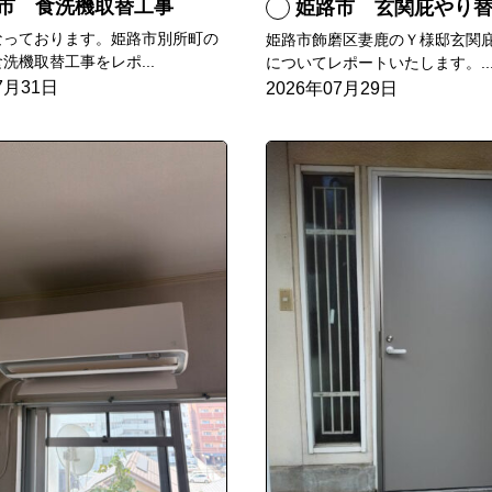
市 食洗機取替工事
姫路市 玄関庇やり
なっております。姫路市別所町の
姫路市飾磨区妻鹿のＹ様邸玄関
洗機取替工事をレポ...
についてレポートいたします。..
7月31日
2026年07月29日