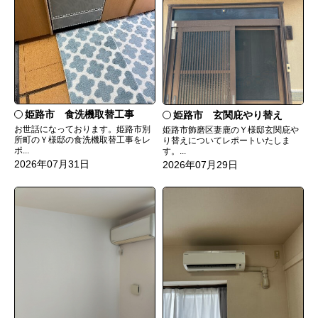
姫路市 食洗機取替工事
姫路市 玄関庇やり替え
お世話になっております。姫路市別
姫路市飾磨区妻鹿のＹ様邸玄関庇や
所町のＹ様邸の食洗機取替工事をレ
り替えについてレポートいたしま
ポ...
す。...
2026年07月31日
2026年07月29日