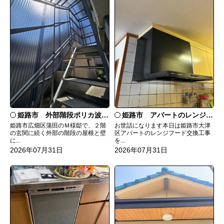
姫路市 外部階段ポリカ波板張替工事
姫路市 アパートのレンジフード交換
姫路市広畑区蒲田のＭ様邸で、２階
お世話になります本日は姫路市大津
の玄関に続く外部の階段の屋根と壁
区アパートのレンジフード交換工事
に...
を...
2026年07月31日
2026年07月31日