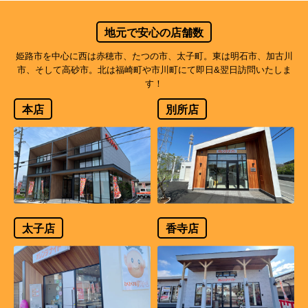
地元で安心の店舗数
姫路市を中心に西は赤穂市、たつの市、太子町。東は明石市、加古川
市、そして高砂市。北は福崎町や市川町にて即日&翌日訪問いたしま
す！
本店
別所店
太子店
香寺店