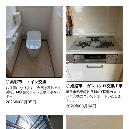
高砂市 トイレ交換
姫路市 ガスコンロ交換工事
お世話になります。今回は高砂市北
姫路市飾東町佐良和のY様邸ガスコ
浜町、M様邸のトイレ交換工事をレ
ンロ交換についてレポートいたしま
ポー...
す。...
2026年08月05日
2026年08月04日