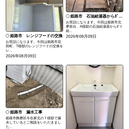
姫路市 石油給湯器からｶﾞｽ給湯器へ取替
お世話になります。今回は姫路市北
夢前台、A様邸の石油給湯器からｶﾞｽ
給...
姫路市 レンジフードの交換
2026年08月09日
お世話になります。今回は姫路市花
田町、T様邸のレンジフードの交換を
レ...
2026年08月09日
姫路市 漏水工事
姫路市飾磨区今在家北のＴ様邸で漏
水しているとご相談をいただきまし
た...