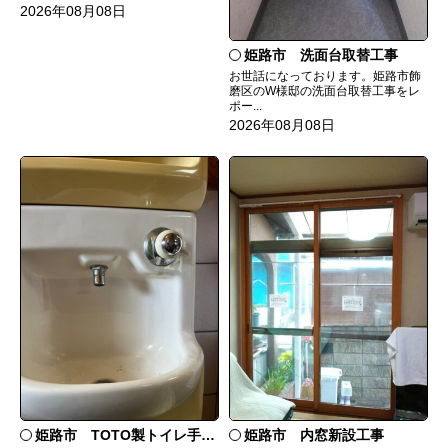
2026年08月08日
姫路市 洗面台取替工事
お世話になっております。姫路市飾
磨区のW様邸の洗面台取替工事をレ
ポー...
2026年08月08日
姫路市 TOTO製トイレ手洗いの水漏れ修理
姫路市 内窓新設工事