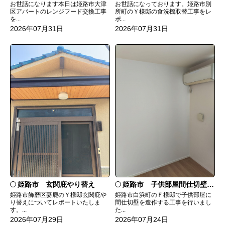
お世話になっております。姫路市別
お世話になります本日は姫路市大津
所町のＹ様邸の食洗機取替工事をレ
区アパートのレンジフード交換工事
ポ...
を...
2026年07月31日
2026年07月31日
姫路市 玄関庇やり替え
姫路市 子供部屋間仕切壁造作
姫路市飾磨区妻鹿のＹ様邸玄関庇や
姫路市白浜町のＦ様邸で子供部屋に
り替えについてレポートいたしま
間仕切壁を造作する工事を行いまし
す。...
た...
2026年07月29日
2026年07月24日