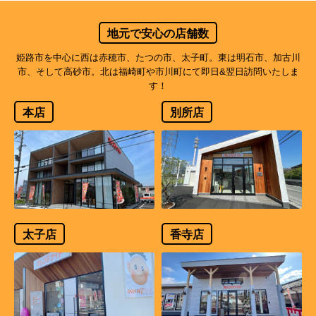
地元で安心の店舗数
姫路市を中心に西は赤穂市、たつの市、太子町。東は明石市、加古川
市、そして高砂市。北は福崎町や市川町にて即日&翌日訪問いたしま
す！
本店
別所店
太子店
香寺店