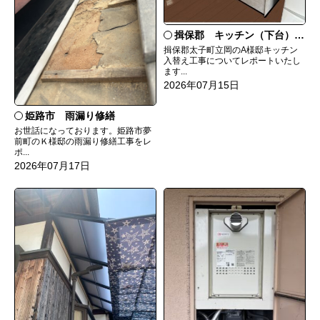
揖保郡 キッチン（下台）交換
揖保郡太子町立岡のA様邸キッチン
入替え工事についてレポートいたし
ます...
2026年07月15日
姫路市 雨漏り修繕
お世話になっております。姫路市夢
前町のＫ様邸の雨漏り修繕工事をレ
ポ...
2026年07月17日