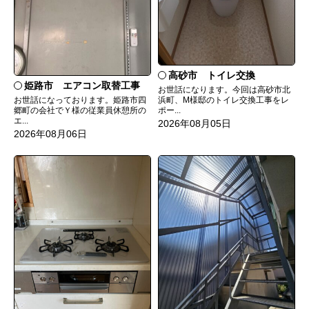
高砂市 トイレ交換
姫路市 エアコン取替工事
お世話になります。今回は高砂市北
お世話になっております。姫路市四
浜町、M様邸のトイレ交換工事をレ
郷町の会社でＹ様の従業員休憩所の
ポー...
エ...
2026年08月05日
2026年08月06日