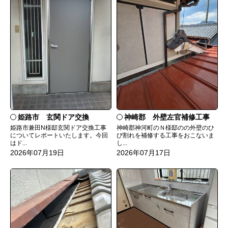
姫路市 玄関ドア交換
神崎郡 外壁左官補修工事
姫路市兼田N様邸玄関ドア交換工事
神崎郡神河町のＮ様邸のの外壁のひ
についてレポートいたします。今回
び割れを補修する工事をおこないま
はド...
し...
2026年07月19日
2026年07月17日