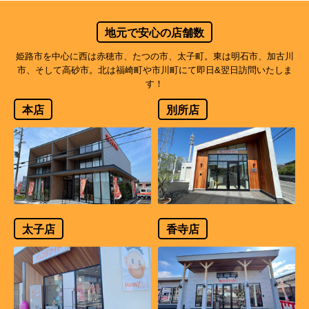
地元で安心の店舗数
姫路市を中心に西は赤穂市、たつの市、太子町。東は明石市、加古川
市、そして高砂市。北は福崎町や市川町にて即日&翌日訪問いたしま
す！
本店
別所店
太子店
香寺店