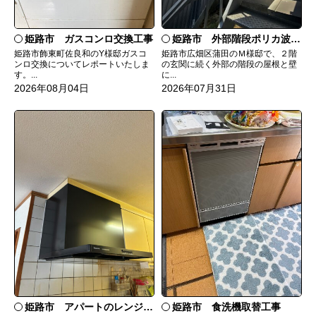
姫路市 ガスコンロ交換工事
姫路市 外部階段ポリカ波板張替工事
姫路市飾東町佐良和のY様邸ガスコ
姫路市広畑区蒲田のＭ様邸で、２階
ンロ交換についてレポートいたしま
の玄関に続く外部の階段の屋根と壁
す。...
に...
2026年08月04日
2026年07月31日
姫路市 食洗機取替工事
姫路市 アパートのレンジフード交換