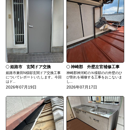
姫路市 玄関ドア交換
神崎郡 外壁左官補修工事
姫路市兼田N様邸玄関ドア交換工事
神崎郡神河町のＮ様邸のの外壁のひ
についてレポートいたします。今回
び割れを補修する工事をおこないま
はド...
し...
2026年07月19日
2026年07月17日