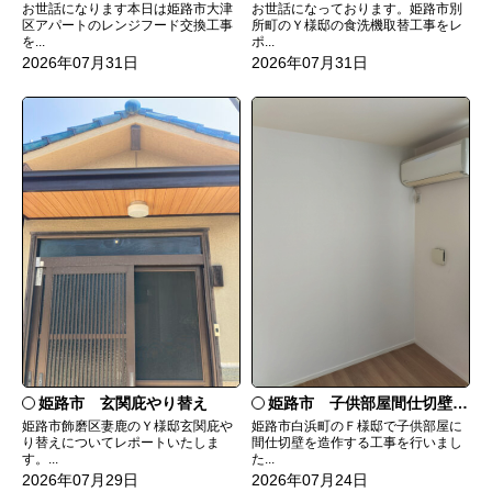
お世話になっております。姫路市別
お世話になります本日は姫路市大津
所町のＹ様邸の食洗機取替工事をレ
区アパートのレンジフード交換工事
ポ...
を...
2026年07月31日
2026年07月31日
姫路市 玄関庇やり替え
姫路市 子供部屋間仕切壁造作
姫路市飾磨区妻鹿のＹ様邸玄関庇や
姫路市白浜町のＦ様邸で子供部屋に
り替えについてレポートいたしま
間仕切壁を造作する工事を行いまし
す。...
た...
2026年07月29日
2026年07月24日