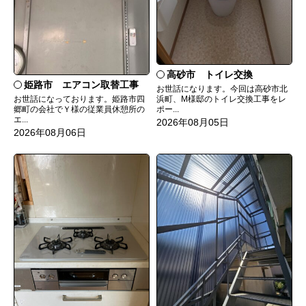
高砂市 トイレ交換
姫路市 エアコン取替工事
お世話になります。今回は高砂市北
お世話になっております。姫路市四
浜町、M様邸のトイレ交換工事をレ
郷町の会社でＹ様の従業員休憩所の
ポー...
エ...
2026年08月05日
2026年08月06日