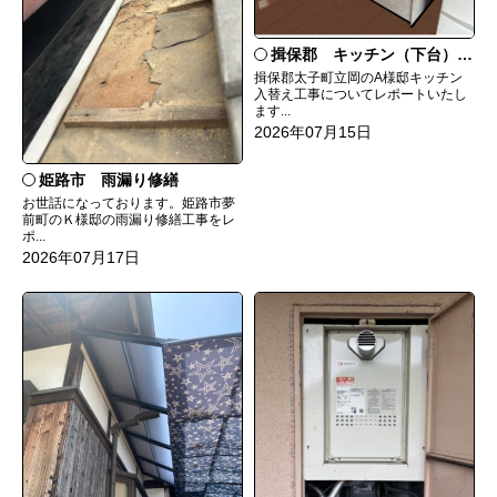
揖保郡 キッチン（下台）交換
揖保郡太子町立岡のA様邸キッチン
入替え工事についてレポートいたし
ます...
2026年07月15日
姫路市 雨漏り修繕
お世話になっております。姫路市夢
前町のＫ様邸の雨漏り修繕工事をレ
ポ...
2026年07月17日