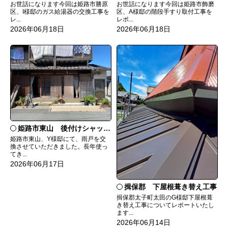
お世話になります今回は姫路市勝原
お世話になります今回は姫路市飾磨
区、I様邸のガス給湯器の交換工事を
区、A様邸の階段手すり取付工事を
レ...
レポ...
2026年06月18日
2026年06月18日
姫路市東山 後付けシャッター雨戸に交換
姫路市東山、Y様邸にて、雨戸を交
換させていただきました。長年使っ
てき...
2026年06月17日
揖保郡 下屋根葺き替え工事
揖保郡太子町太田のG様邸下屋根葺
き替え工事についてレポートいたし
ます...
2026年06月14日