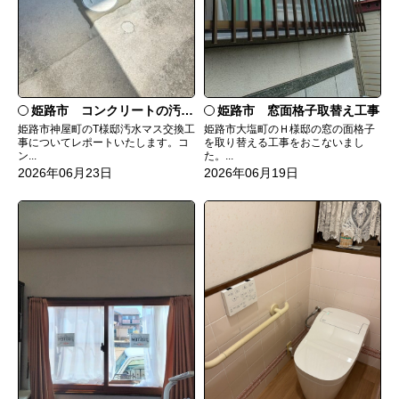
姫路市 コンクリートの汚水マスを塩ビに
姫路市 窓面格子取替え工事
姫路市神屋町のT様邸汚水マス交換工
姫路市大塩町のＨ様邸の窓の面格子
事についてレポートいたします。コ
を取り替える工事をおこないまし
ン...
た。...
2026年06月23日
2026年06月19日