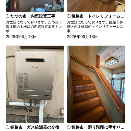
たつの市 内窓設置工事
姫路市 トイレリフォーム工事
お世話になっております。たつの市
お世話になっております。姫路市飾
御津町のＳ様邸の内窓設置工事をレ
磨区のＳ様邸のトイレリフォーム工
ポ...
事...
2026年06月18日
2026年06月18日
姫路市 ガス給湯器の交換
姫路市 廻り階段に手すりを取付