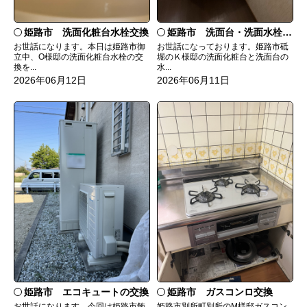
姫路市 洗面台・洗面水栓取替工事
姫路市 洗面化粧台水栓交換
お世話になっております。姫路市砥
お世話になります。本日は姫路市御
堀のＫ様邸の洗面化粧台と洗面台の
立中、O様邸の洗面化粧台水栓の交
水...
換を...
2026年06月11日
2026年06月12日
姫路市 エコキュートの交換
姫路市 ガスコンロ交換
お世話になります。今回は姫路市飾
姫路市別所町別所のM様邸ガスコン