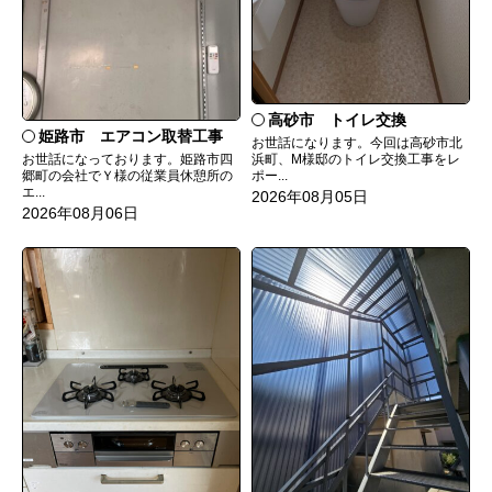
高砂市 トイレ交換
姫路市 エアコン取替工事
お世話になります。今回は高砂市北
お世話になっております。姫路市四
浜町、M様邸のトイレ交換工事をレ
郷町の会社でＹ様の従業員休憩所の
ポー...
エ...
2026年08月05日
2026年08月06日