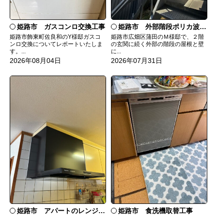
姫路市 ガスコンロ交換工事
姫路市 外部階段ポリカ波板張替工事
姫路市飾東町佐良和のY様邸ガスコ
姫路市広畑区蒲田のＭ様邸で、２階
ンロ交換についてレポートいたしま
の玄関に続く外部の階段の屋根と壁
す。...
に...
2026年08月04日
2026年07月31日
姫路市 食洗機取替工事
姫路市 アパートのレンジフード交換