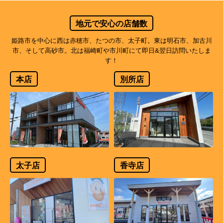
地元で安心の店舗数
姫路市を中心に西は赤穂市、たつの市、太子町。東は明石市、加古川
市、そして高砂市。北は福崎町や市川町にて即日&翌日訪問いたしま
す！
本店
別所店
太子店
香寺店