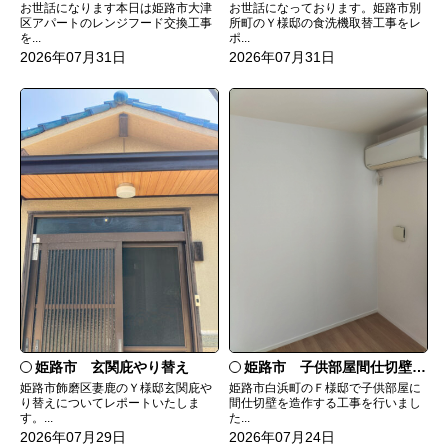
お世話になっております。姫路市別
お世話になります本日は姫路市大津
所町のＹ様邸の食洗機取替工事をレ
区アパートのレンジフード交換工事
ポ...
を...
2026年07月31日
2026年07月31日
姫路市 玄関庇やり替え
姫路市 子供部屋間仕切壁造作
姫路市飾磨区妻鹿のＹ様邸玄関庇や
姫路市白浜町のＦ様邸で子供部屋に
り替えについてレポートいたしま
間仕切壁を造作する工事を行いまし
す。...
た...
2026年07月29日
2026年07月24日