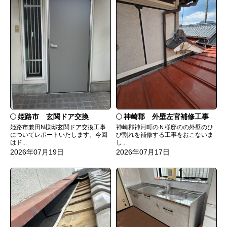
姫路市 玄関ドア交換
神崎郡 外壁左官補修工事
姫路市兼田N様邸玄関ドア交換工事
神崎郡神河町のＮ様邸のの外壁のひ
についてレポートいたします。今回
び割れを補修する工事をおこないま
はド...
し...
2026年07月19日
2026年07月17日