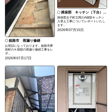
揖保郡 キッチン（下台）交換
揖保郡太子町立岡のA様邸キッチン
入替え工事についてレポートいたし
ます...
2026年07月15日
姫路市 雨漏り修繕
お世話になっております。姫路市夢
前町のＫ様邸の雨漏り修繕工事をレ
ポ...
2026年07月17日