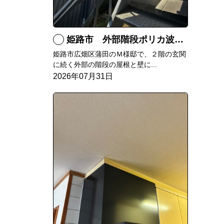
姫路市 外部階段ポリカ波板張替工事
姫路市広畑区蒲田のＭ様邸で、２階の玄関
に続く外部の階段の屋根と壁に...
2026年07月31日