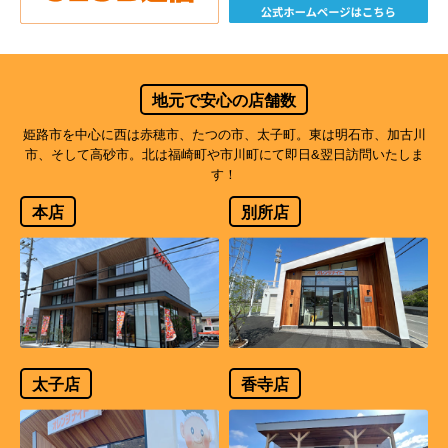
地元で安心の店舗数
姫路市を中心に西は赤穂市、たつの市、太子町。東は明石市、加古川
市、そして高砂市。北は福崎町や市川町にて即日&翌日訪問いたしま
す！
本店
別所店
太子店
香寺店