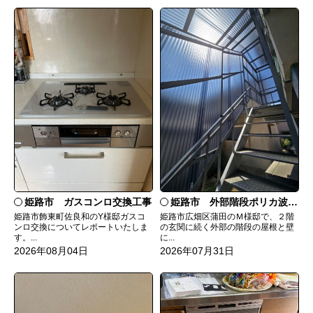
姫路市 ガスコンロ交換工事
姫路市 外部階段ポリカ波板張替工事
姫路市飾東町佐良和のY様邸ガスコ
姫路市広畑区蒲田のＭ様邸で、２階
ンロ交換についてレポートいたしま
の玄関に続く外部の階段の屋根と壁
す。...
に...
2026年08月04日
2026年07月31日