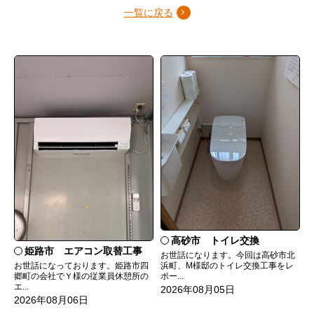
一覧に戻る
高砂市 トイレ交換
姫路市 エアコン取替工事
お世話になります。今回は高砂市北
お世話になっております。姫路市四
浜町、M様邸のトイレ交換工事をレ
郷町の会社でＹ様の従業員休憩所の
ポー...
エ...
2026年08月05日
2026年08月06日